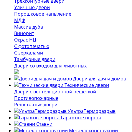
Трёхконтурные двери
Уличные двери
Порошковое напыление
МДФ
Массив дуба
Винорит
Окрас НЦ
С фотопечатью
С зеркалами
Тамбурные двери
Двери со входом для животных
Двери для дач и домов
Технические двери
Двери с вентеляционной решеткой
Противопожарные
Решетчатые двери
УльтраТерморазрыв
Гаражные ворота
Ставни
Металлоконструкции