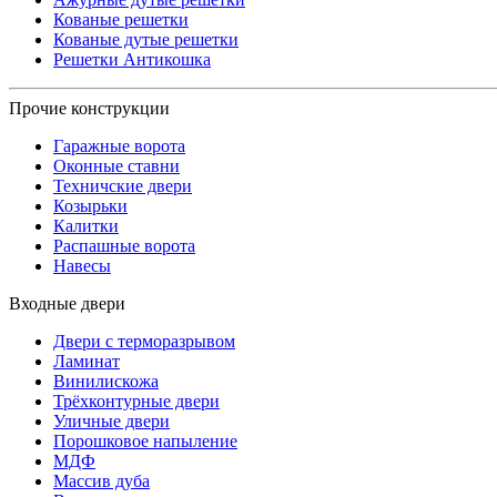
Кованые решетки
Кованые дутые решетки
Решетки Антикошка
Прочие конструкции
Гаражные ворота
Оконные ставни
Техничские двери
Козырьки
Калитки
Распашные ворота
Навесы
Входные двери
Двери с терморазрывом
Ламинат
Винилискожа
Трёхконтурные двери
Уличные двери
Порошковое напыление
МДФ
Массив дуба