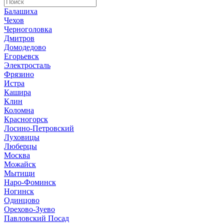
Балашиха
Чехов
Черноголовка
Дмитров
Домодедово
Егорьевск
Электросталь
Фрязино
Истра
Кашира
Клин
Коломна
Красногорск
Лосино-Петровский
Луховицы
Люберцы
Москва
Можайск
Мытищи
Наро-Фоминск
Ногинск
Одинцово
Орехово-Зуево
Павловский Посад