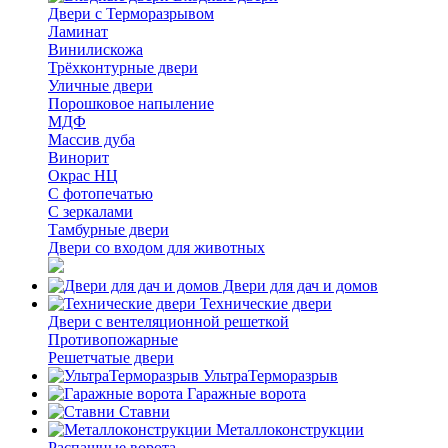
Двери с Терморазрывом
Ламинат
Винилискожа
Трёхконтурные двери
Уличные двери
Порошковое напыление
МДФ
Массив дуба
Винорит
Окрас НЦ
С фотопечатью
С зеркалами
Тамбурные двери
Двери со входом для животных
Двери для дач и домов
Технические двери
Двери с вентеляционной решеткой
Противопожарные
Решетчатые двери
УльтраТерморазрыв
Гаражные ворота
Ставни
Металлоконструкции
Распашные ворота