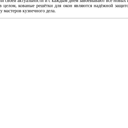
яли своей актуальности и с каждым днём завоёвывают всё новых
в целом, кованые решётки для окон являются надёжной защито
 мастеров кузнечного дела.