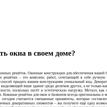
ь окна в своем доме?
онных решёток. Оконные конструкции для обеспечения вашей б
ые решётки – это комплекс работ, сочетающий в себе ручную 
способ придать вашим конструкциям уникальный вид. Декорати
выделяющий ваше здание среди десятков других, а не только ка
ности, поскольку несёт и эстетическую нагрузку. Металл, как
и. Кованые решётки для окон и балконов всегда оригинальны и 
егодня считаются смешанные орнаменты, которые составлен
зличных декоративных элементов – вы получите ещё одну возм