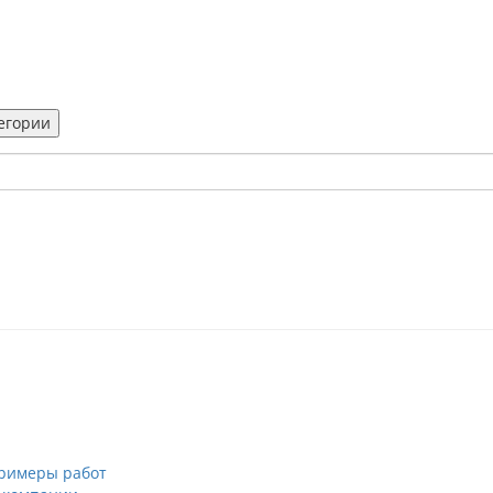
тегории
римеры работ