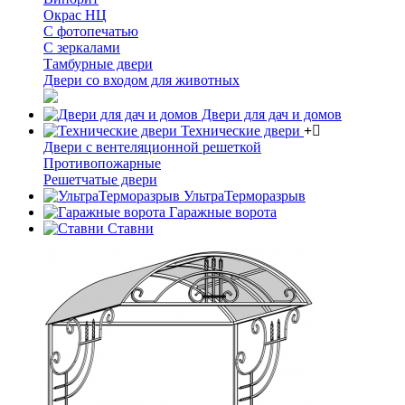
Окрас НЦ
С фотопечатью
С зеркалами
Тамбурные двери
Двери со входом для животных
Двери для дач и домов
Технические двери
Двери с вентеляционной решеткой
Противопожарные
Решетчатые двери
УльтраТерморазрыв
Гаражные ворота
Ставни