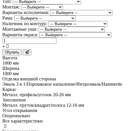
Тип:
Монтаж:
Варианты исполнения:
Рама:
Наличник по контуру:
Монтажные уши:
Варианты окраса:
Купить
Высота
1000 мм
Ширина
1000 мм
Отделка внешней стороны
Эмаль 3 в 1/Порошковое напыление/Нитроэмаль/Hammerite
Каркас
Металл. профиль/уголок 20-26 мм
Заполнение
Металл. пруток/квадрат/полоса 12-16 мм
Угол открывания
Опционально
Все характеристики