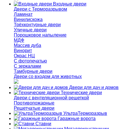
Входные двери
Двери с Терморазрывом
Ламинат
Винилискожа
Трёхконтурные двери
Уличные двери
Порошковое напыление
МДФ
Массив дуба
Винорит
Окрас НЦ
С фотопечатью
С зеркалами
Тамбурные двери
Двери со входом для животных
Двери для дач и домов
Технические двери
Двери с вентеляционной решеткой
Противопожарные
Решетчатые двери
УльтраТерморазрыв
Гаражные ворота
Ставни
Металлоконструкции