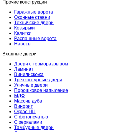
Прочие конструкции
Гаражные ворота
Оконные ставни
Техничские двери
Козырьки
Калитки
Распашные ворота
Навесы
Входные двери
Двери с терморазрывом
Ламинат
Винилискожа
Трёхконтурные двери
Уличные двери
Порошковое напыление
МДФ
Массив дуба
Винорит
Окрас НЦ
С фотопечатью
С зеркалами
Тамбурные двери