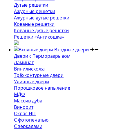
Дутые решетки
Ажурные решетки
Ажурные дутые решетки
Кованые решетки
Кованые дутые решетки
Решетки «Антикошка»
Входные двери
Двери с Терморазрывом
Ламинат
Винилискожа
Трёхконтурные двери
Уличные двери
Порошковое напыление
МДФ
Массив дуба
Винорит
Окрас НЦ
С фотопечатью
С зеркалами