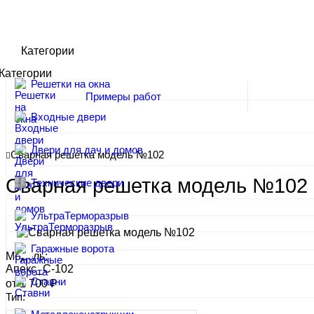
Категории
Категории
Решетки на окна
Примеры работ
Входные двери
Двери для дач и домов
Сварная решетка модель №102
Сварная решетка модель №102
Технические двери
УльтраТерморазрыв
Гаражные ворота
Модель:
Апекс_С-102
Ставни
от 1 700 ₽
Тип: