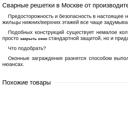
Сварные решетки в Москве от производит
Предосторожность и безопасность в настоящее н
жильцы нижних/верхних этажей все чаще задумыва
Подобных конструкций существует немалое кол
просто
стандартной защитой, но и прид
закрыть окно
Что подобрать?
Оконные заграждения разнятся способом выпол
нюансах.
Похожие товары
Сварная решетка модель №103
Апекс_С-103
1000 мм
1000 мм
Эмаль 3 в 1/Порошковое напыление/Нитр