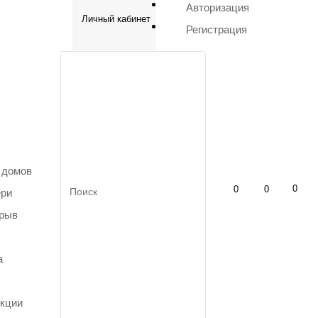
Авторизация
Личный кабинет
Регистрация
 домов
0
0
0
ери
зрыв
а
кции