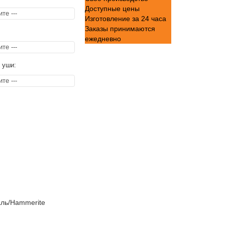
Доступные цены
Изготовление за 24 часа
Заказы принимаются
ежедневно
 уши:
ль/Hammerite