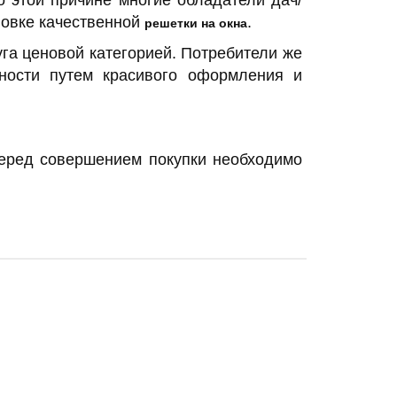
 этой причине многие обладатели дач/
новке качественной
.
решетки на окна
уга ценовой категорией. Потребители же
чности путем красивого оформления и
перед совершением покупки необходимо