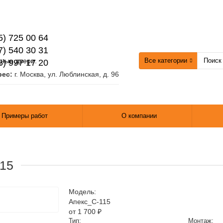
5) 725 00 64
7) 540 30 31
Все категории
5) 997 17 20
рес:
г. Москва, ул. Люблинская, д. 96
Примеры работ
О компании
15
Модель:
Апекс_С-115
от 1 700 ₽
Тип:
Монтаж: