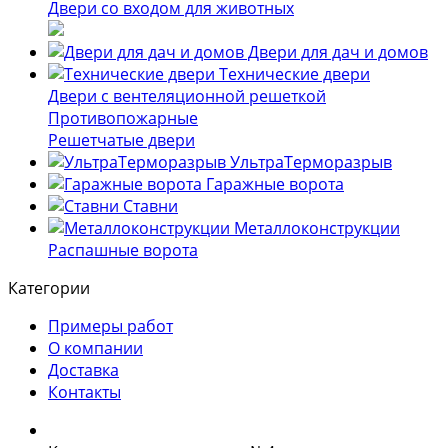
Двери со входом для животных
Двери для дач и домов
Технические двери
Двери с вентеляционной решеткой
Противопожарные
Решетчатые двери
УльтраТерморазрыв
Гаражные ворота
Ставни
Металлоконструкции
Распашные ворота
Категории
Примеры работ
О компании
Доставка
Контакты