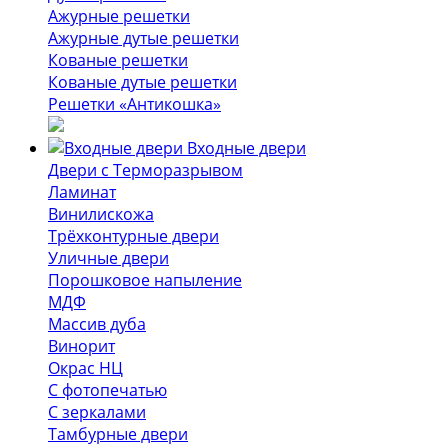
Ажурные решетки
Ажурные дутые решетки
Кованые решетки
Кованые дутые решетки
Решетки «Антикошка»
Входные двери
Двери с Терморазрывом
Ламинат
Винилискожа
Трёхконтурные двери
Уличные двери
Порошковое напыление
МДФ
Массив дуба
Винорит
Окрас НЦ
С фотопечатью
С зеркалами
Тамбурные двери