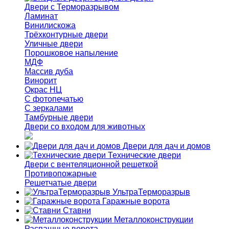
Двери с Терморазрывом
Ламинат
Винилискожа
Трёхконтурные двери
Уличные двери
Порошковое напыление
МДФ
Массив дуба
Винорит
Окрас НЦ
С фотопечатью
С зеркалами
Тамбурные двери
Двери со входом для животных
Двери для дач и домов
Технические двери
Двери с вентеляционной решеткой
Противопожарные
Решетчатые двери
УльтраТерморазрыв
Гаражные ворота
Ставни
Металлоконструкции
Распашные ворота