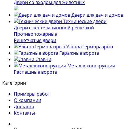
Двери со входом для животных
Двери для дач и домов
Технические двери
Двери с вентеляционной решеткой
Противопожарные
Решетчатые двери
УльтраТерморазрыв
Гаражные ворота
Ставни
Металлоконструкции
Распашные ворота
Категории
Примеры работ
О компании
Доставка
Контакты