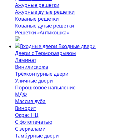
Ажурные решетки
Ажурные дутые решетки
Кованые решетки
Кованые дутые решетки
Решетки «Антикошка»
Входные двери
Двери с Терморазрывом
Ламинат
Винилискожа
Трёхконтурные двери
Уличные двери
Порошковое напыление
МДФ
Массив дуба
Винорит
Окрас НЦ
С фотопечатью
С зеркалами
Тамбурные двери