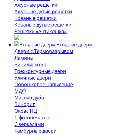
Ажурные решетки
Ажурные дутые решетки
Кованые решетки
Кованые дутые решетки
Решетки «Антикошка»
Входные двери
Двери с Терморазрывом
Ламинат
Винилискожа
Трёхконтурные двери
Уличные двери
Порошковое напыление
МДФ
Массив дуба
Винорит
Окрас НЦ
С фотопечатью
С зеркалами
Тамбурные двери