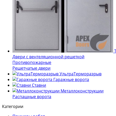
Т
Двери с вентеляционной решеткой
Противопожарные
Решетчатые двери
УльтраТерморазрыв
Гаражные ворота
Ставни
Металлоконструкции
Распашные ворота
Категории