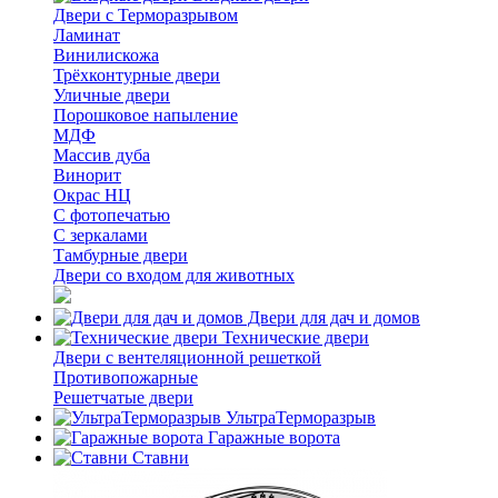
Двери с Терморазрывом
Ламинат
Винилискожа
Трёхконтурные двери
Уличные двери
Порошковое напыление
МДФ
Массив дуба
Винорит
Окрас НЦ
С фотопечатью
С зеркалами
Тамбурные двери
Двери со входом для животных
Двери для дач и домов
Технические двери
Двери с вентеляционной решеткой
Противопожарные
Решетчатые двери
УльтраТерморазрыв
Гаражные ворота
Ставни