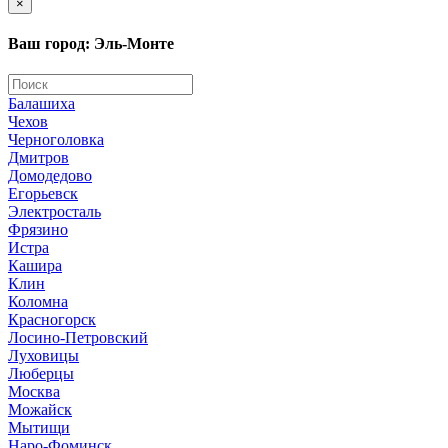
×
Ваш город: Эль-Монте
Балашиха
Чехов
Черноголовка
Дмитров
Домодедово
Егорьевск
Электросталь
Фрязино
Истра
Кашира
Клин
Коломна
Красногорск
Лосино-Петровский
Луховицы
Люберцы
Москва
Можайск
Мытищи
Наро-Фоминск