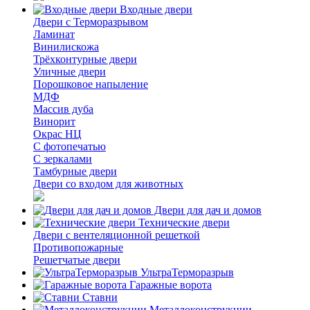
Входные двери
Двери с Терморазрывом
Ламинат
Винилискожа
Трёхконтурные двери
Уличные двери
Порошковое напыление
МДФ
Массив дуба
Винорит
Окрас НЦ
С фотопечатью
С зеркалами
Тамбурные двери
Двери со входом для животных
Двери для дач и домов
Технические двери
Двери с вентеляционной решеткой
Противопожарные
Решетчатые двери
УльтраТерморазрыв
Гаражные ворота
Ставни
Металлоконструкции