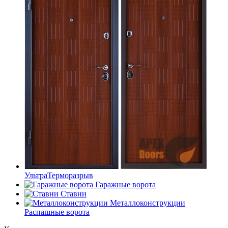
УльтраТерморазрыв
Гаражные ворота
Ставни
Металлоконструкции
Распашные ворота