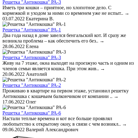
Решетка "Антикошка" РА-3
Иметь три кошки – приятное, но хлопотное дело. С
кормежкой и уходом за ними со временем уже не испыт..
→
03.07.2022
Екатерина В.
Решетка "Антикошка" РА-1
Два года назад в доме завелся бенгальский кот. И сразу же
возникла проблема – как обеспечить его без..
→
28.06.2022
Елена
Решетка "Антикошка" РА-3
Живу на 7 этаже, окна выходят на проезжую часть и одним из
членов семьи является кошка. При этом жив..
→
20.06.2022
Анатолий
Решетка "Антикошка" РА-2
Проживаю в квартире на первом этаже, установил решетку
Антикошка с кошачьим балкончиком от компании ..
→
17.06.2022
Олег
Решетка "Антикошка" РА-6
Настали теплые времена и кот все больше проявлял
любопытство к открытому окну, в связи с чем возникл..
→
09.06.2022
Валерий Александрович