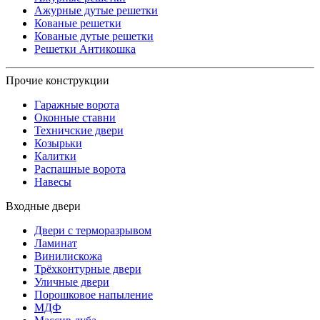
Ажурные дутые решетки
Кованые решетки
Кованые дутые решетки
Решетки Антикошка
Прочие конструкции
Гаражные ворота
Оконные ставни
Техничские двери
Козырьки
Калитки
Распашные ворота
Навесы
Входные двери
Двери с терморазрывом
Ламинат
Винилискожа
Трёхконтурные двери
Уличные двери
Порошковое напыление
МДФ