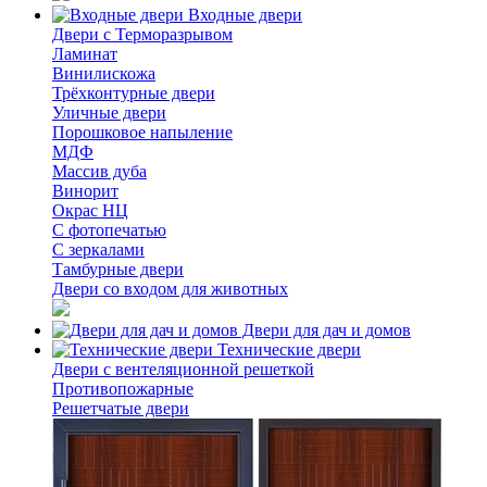
Входные двери
Двери с Терморазрывом
Ламинат
Винилискожа
Трёхконтурные двери
Уличные двери
Порошковое напыление
МДФ
Массив дуба
Винорит
Окрас НЦ
С фотопечатью
С зеркалами
Тамбурные двери
Двери со входом для животных
Двери для дач и домов
Технические двери
Двери с вентеляционной решеткой
Противопожарные
Решетчатые двери