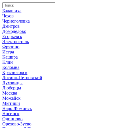
Балашиха
Чехов
Черноголовка
Дмитров
Домодедово
Егорьевск
Электросталь
Фрязино
Истра
Кашира
Клин
Коломна
Красногорск
Лосино-Петровский
Луховицы
Люберцы
Москва
Можайск
Мытищи
Наро-Фоминск
Ногинск
Одинцово
Орехово-Зуево