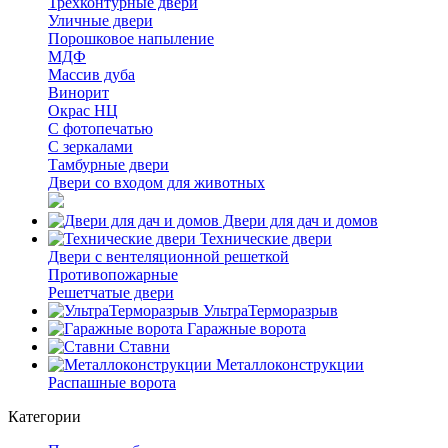
Трёхконтурные двери
Уличные двери
Порошковое напыление
МДФ
Массив дуба
Винорит
Окрас НЦ
С фотопечатью
С зеркалами
Тамбурные двери
Двери со входом для животных
Двери для дач и домов
Технические двери
Двери с вентеляционной решеткой
Противопожарные
Решетчатые двери
УльтраТерморазрыв
Гаражные ворота
Ставни
Металлоконструкции
Распашные ворота
Категории