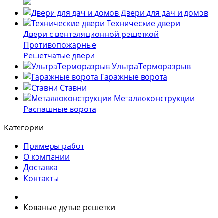
Двери для дач и домов
Технические двери
Двери с вентеляционной решеткой
Противопожарные
Решетчатые двери
УльтраТерморазрыв
Гаражные ворота
Ставни
Металлоконструкции
Распашные ворота
Категории
Примеры работ
О компании
Доставка
Контакты
Кованые дутые решетки