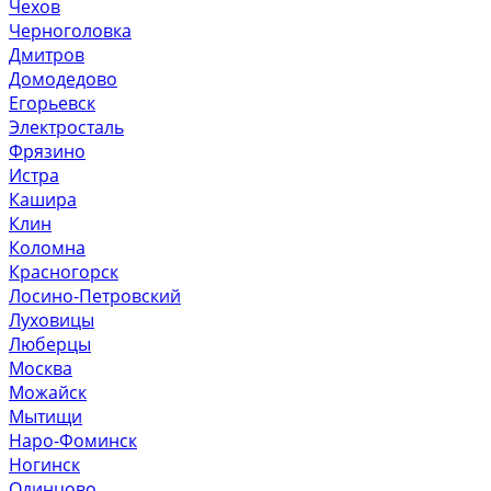
Чехов
Черноголовка
Дмитров
Домодедово
Егорьевск
Электросталь
Фрязино
Истра
Кашира
Клин
Коломна
Красногорск
Лосино-Петровский
Луховицы
Люберцы
Москва
Можайск
Мытищи
Наро-Фоминск
Ногинск
Одинцово