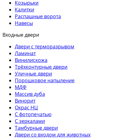
Козырьки
Калитки
Распашные ворота
Навесы
Входные двери
Двери с терморазрывом
Ламинат
Винилискожа
Трёхконтурные двери
Уличные двери
Порошковое напыление
МДФ
Массив дуба
Винорит
Окрас НЦ
С фотопечатью
С зеркалами
Тамбурные двери
Двери со входом для животных