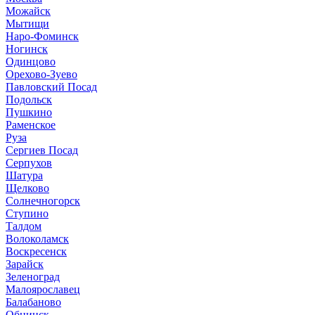
Можайск
Мытищи
Наро-Фоминск
Ногинск
Одинцово
Орехово-Зуево
Павловский Посад
Подольск
Пушкино
Раменское
Руза
Сергиев Посад
Серпухов
Шатура
Щелково
Солнечногорск
Ступино
Талдом
Волоколамск
Воскресенск
Зарайск
Зеленоград
Малоярославец
Балабаново
Обнинск