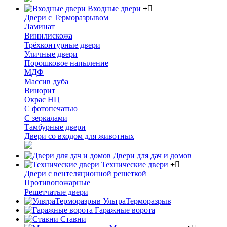
Входные двери
Двери с Терморазрывом
Ламинат
Винилискожа
Трёхконтурные двери
Уличные двери
Порошковое напыление
МДФ
Массив дуба
Винорит
Окрас НЦ
С фотопечатью
С зеркалами
Тамбурные двери
Двери со входом для животных
Двери для дач и домов
Технические двери
Двери с вентеляционной решеткой
Противопожарные
Решетчатые двери
УльтраТерморазрыв
Гаражные ворота
Ставни