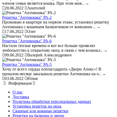
членов семьи является кошка. При этом жив..
→
20.06.2022
Анатолий
Решетка "Антикошка" РА-2
Проживаю в квартире на первом этаже, установил решетку
Антикошка с кошачьим балкончиком от компании ..
→
17.06.2022
Олег
Решетка "Антикошка" РА-6
Настали теплые времена и кот все больше проявлял
любопытство к открытому окну, в связи с чем возникл..
→
09.06.2022
Валерий Александрович
Решетка "Антикошка" РА-5
Хочу от всего сердца поблагодарить «Двери Апекс»! В
прошлом месяце заказывала решетки Антикошка на о..
→
03.06.2022
Юлия
Информация
О нас
Доставка
Политика обработки персональных данных
Установка решеток на окна
Сварные или кованые решетки
Решетки на балконы и двери