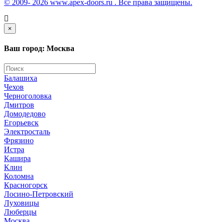
© 2009- 2026 www.apex-doors.ru . Все права защищены.
×
Ваш город: Москва
Балашиха
Чехов
Черноголовка
Дмитров
Домодедово
Егорьевск
Электросталь
Фрязино
Истра
Кашира
Клин
Коломна
Красногорск
Лосино-Петровский
Луховицы
Люберцы
Москва